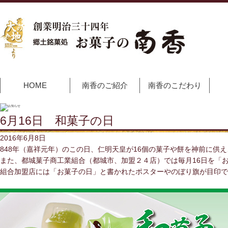
HOME
南香のご紹介
南香のこだわり
6月16日 和菓子の日
2016年6月8日
848年（嘉祥元年）のこの日、仁明天皇が16個の菓子や餅を神前に供
また、都城菓子商工業組合（都城市、加盟２４店）では毎月16日を「
組合加盟店には「お菓子の日」と書かれたポスターやのぼり旗が目印で